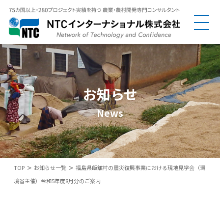
お知らせ
News
>
>
TOP
お知らせ一覧
福島県飯舘村の震災復興事業における現地見学会（環
境省主催）令和5年度8月分のご案内